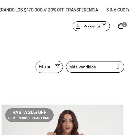
$170.000 // 20% OFF TRANSFERENCIA
3 & 6 CUOTAS SIN INTERES 
0
Mi cuenta
Filtrar
HASTA 20% OFF
COMPRANDO EN CANTIDAD